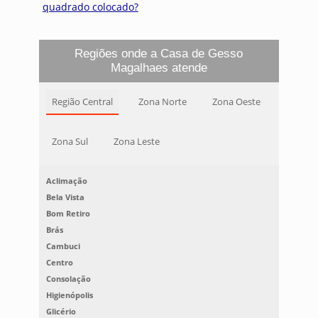
quadrado colocado?
Regiões onde a Casa de Gesso
Magalhaes atende
Região Central
Zona Norte
Zona Oeste
Zona Sul
Zona Leste
Aclimação
Bela Vista
Bom Retiro
Brás
Cambuci
Centro
Consolação
Higienópolis
Glicério