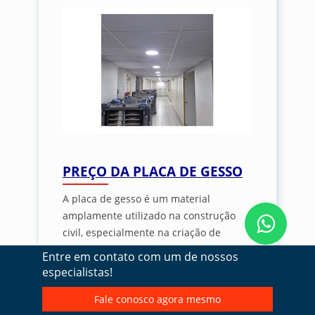
PREÇO DA PLACA DE GESSO
A placa de gesso é um material
amplamente utilizado na construção
civil, especialmente na criação de
paredes e forros em sistemas de
Entre em contato com um de nossos
drywall.
especialistas!
Fale conosco agora mesmo