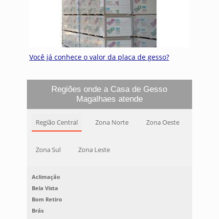
Você já conhece o valor da placa de gesso?
Regiões onde a Casa de Gesso
Magalhaes atende
Região Central
Zona Norte
Zona Oeste
Zona Sul
Zona Leste
Aclimação
Bela Vista
Bom Retiro
Brás